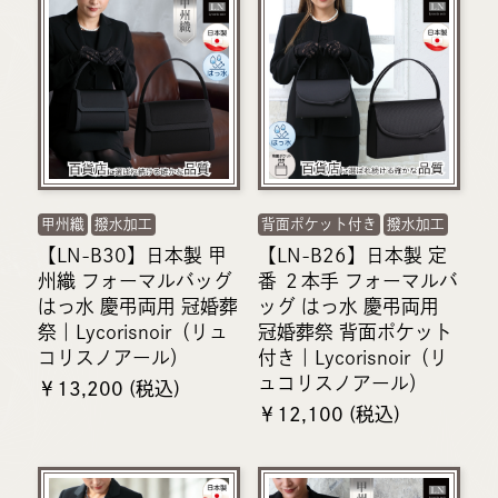
甲州織
撥水加工
背面ポケット付き
撥水加工
【LN-B30】日本製 甲
【LN-B26】日本製 定
州織 フォーマルバッグ
番 ２本手 フォーマルバ
はっ水 慶弔両用 冠婚葬
ッグ はっ水 慶弔両用
祭｜Lycorisnoir（リュ
冠婚葬祭 背面ポケット
コリスノアール）
付き｜Lycorisnoir（リ
ュコリスノアール）
￥13,200 (税込)
￥12,100 (税込)