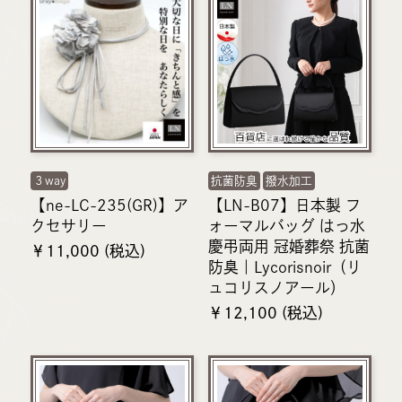
３way
抗菌防臭
撥水加工
【ne-LC-235(GR)】ア
【LN-B07】日本製 フ
クセサリー
ォーマルバッグ はっ水
慶弔両用 冠婚葬祭 抗菌
￥11,000 (税込)
防臭｜Lycorisnoir（リ
ュコリスノアール）
￥12,100 (税込)