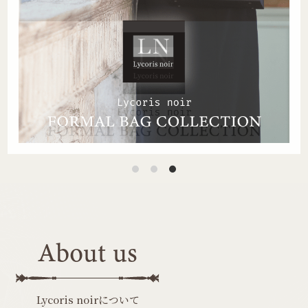
About us
Lycoris noirについて