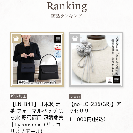
Ranking
商品ランキング
撥水加工
３way
【LN-B41】日本製 定
【ne-LC-235(GR)】ア
番 フォーマルバッグ は
クセサリー
っ水 慶弔両用 冠婚葬祭
11,000円(税込)
｜Lycorisnoir（リュコ
リスノアール）