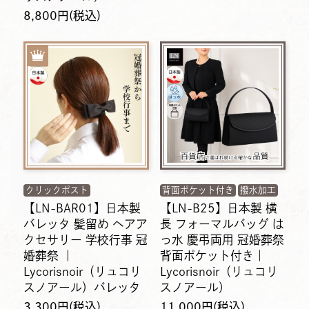
8,800円(税込)
クリックポスト
背面ポケット付き
撥水加工
【LN-BAR01】日本製
【LN-B25】日本製 横
バレッタ 髪留め ヘアア
長 フォーマルバッグ は
クセサリー 学校行事 冠
っ水 慶弔両用 冠婚葬祭
婚葬祭 ｜
背面ポケット付き｜
Lycorisnoir（リュコリ
Lycorisnoir（リュコリ
スノアール）バレッタ
スノアール）
3,300円(税込)
11,000円(税込)