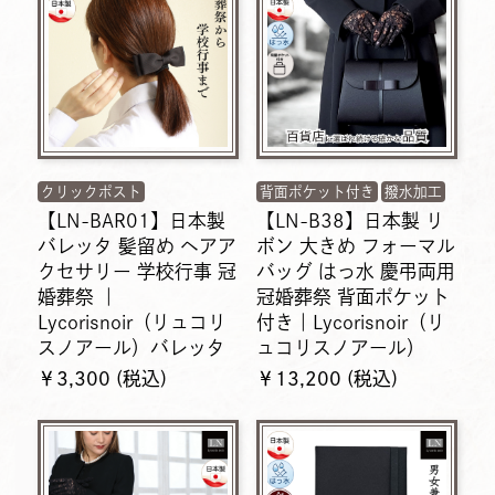
クリックポスト
背面ポケット付き
撥水加工
【LN-BAR01】日本製
【LN-B38】日本製 リ
バレッタ 髪留め ヘアア
ボン 大きめ フォーマル
クセサリー 学校行事 冠
バッグ はっ水 慶弔両用
婚葬祭 ｜
冠婚葬祭 背面ポケット
Lycorisnoir（リュコリ
付き｜Lycorisnoir（リ
スノアール）バレッタ
ュコリスノアール）
￥3,300 (税込)
￥13,200 (税込)